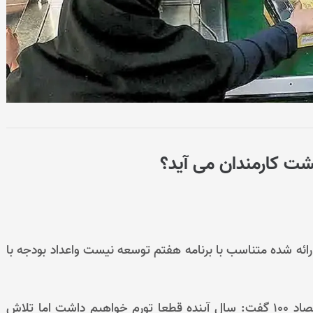
ت کارمندان می آید؟
قتصاد 100 می گوید: بودجه ارائه شده متناسب با برنامه هفتم توسعه نیست واعداد بودجه با
عباس پاپی زاده عضو هیات رئیسه مجلس درگفتگو با اقتصاد 100 گفت: سال آینده قطعا تورم خواهیم داشت اما تلاش