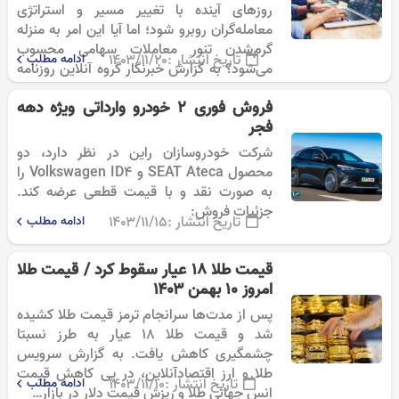
روزهای آینده با تغییر مسیر و استراتژی
معامله‌گران روبرو شود؛ اما آیا این امر به منزله
گرم‌شدن تنور معاملات سهامی محسوب
تاریخ انتشار :
۱۴۰۳/۱۱/۲۰
ادامه مطلب
می‌شود؟ به گزارش خبرنگار گروه آنلاین روزنامه
دنیای اقتصاد؛ با توجه…
فروش فوری ۲ خودرو وارداتی ویژه دهه
فجر
شرکت خودروسازان راین در نظر دارد، دو
محصول SEAT Ateca و Volkswagen ID4 را
به صورت نقد و با قیمت قطعی عرضه کند.
جزئیات فروش:
تاریخ انتشار :
۱۴۰۳/۱۱/۱۵
ادامه مطلب
قیمت طلا ۱۸ عیار سقوط کرد / قیمت طلا
امروز ۱۰ بهمن ۱۴۰۳
پس از مدت‌ها سرانجام ترمز قیمت طلا کشیده
شد و قیمت طلا ۱۸ عیار به طرز نسبتا
چشمگیری کاهش یافت. به گزارش سرویس
طلا و ارز اقتصادآنلاین، در پی کاهش قیمت
تاریخ انتشار :
۱۴۰۳/۱۱/۱۰
ادامه مطلب
انس جهانی طلا و ریزش قیمت دلار در بازار…