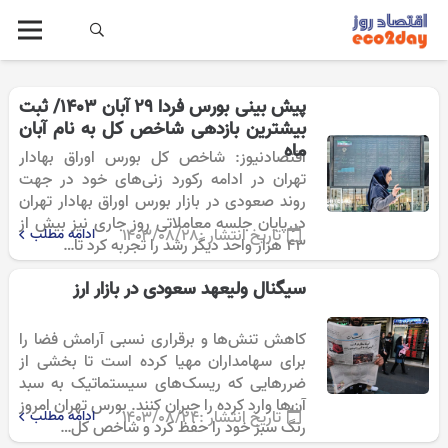
پیش‌ بینی بورس فردا 29 آبان 1403/ ثبت
بیشترین بازدهی شاخص کل به نام آبان
ماه
اقتصادنیوز: شاخص کل بورس اوراق بهادار
تهران در ادامه رکورد زنی‌های خود در جهت
روند صعودی در بازار بورس اوراق بهادار تهران
در پایان جلسه معاملاتی روز جاری نیز بیش از
تاریخ انتشار :
۱۴۰۳/۰۸/۲۸
ادامه مطلب
43 هزار واحد دیگر رشد را تجربه کرد تا…
سیگنال ولیعهد سعودی در بازار ارز
کاهش تنش‌ها و برقراری نسبی آرامش فضا را
برای سهامداران مهیا کرده است تا بخشی از
ضررهایی که ریسک‌های سیستماتیک به سبد
آن‌ها وارد کرده را جبران کنند. بورس تهران امروز
تاریخ انتشار :
۱۴۰۳/۰۸/۲۴
ادامه مطلب
رنگ سبز خود را حفظ کرد و شاخص کل…