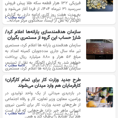
فیزیکی ۱۳۲ هزار قطعه سکه طلا پیش فروش
سررسید ۳۱ تیرماه ۱۴۰۴، از فردا آغاز می‌شود و
به مدت هفت روز کاری ادامه دارد. به گزارش
تاریخ انتشار :
۱۴۰۴/۰۴/۳۰
ادامه مطلب
اکونگار به نقل از ایسنا، سخنگوی مرکز مبادله…
سازمان هدفمندسازی یارانه‌ها اعلام کرد/
شارژ حساب این گروه از مستمری بگیران
سازمان هدفمندی یارانه ها اعلام کرد، مستمری
تیر ماه سال جاری مددجویان کمیته امداد به
مبلغ ۵۲ هزار و ۸۸۰ میلیارد ریال پرداخت
خواهد شد. به گزارش اکونگار به نقل از تسنیم،
تاریخ انتشار :
۱۴۰۴/۰۴/۲۱
ادامه مطلب
سازمان هدفمندی یارانه ها اعلام کرد، مستمری
تیر…
طرح جدید وزارت کار برای تمام کارگران؛
کارفرمایان هم وارد میدان می‌شوند
در بازدیدی میدانی از یک واحد تولیدی در
ورامین، معاون وزیر تعاون، کار و رفاه اجتماعی
از طرح‌های جدید وزارت کار برای تأمین نیروی
انسانی ماهر خبر داد؛ طرح‌هایی که قرار است
تاریخ انتشار :
۱۴۰۴/۰۴/۰۵
ادامه مطلب
هم نیاز صنایع را برطرف کند و هم…