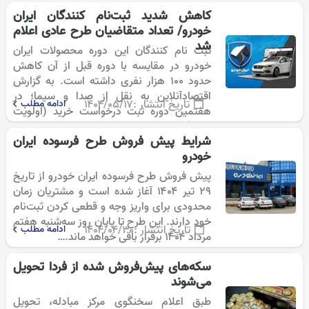
کاهش شدید ثبت‌نام کنندگان ایران
خودرو/ تعداد متقاضیان طرح عادی اعلام
شد
ثبت نام کنندگان این دوره محصولات ایران
خودرو در مقایسه با دوره قبل از آن کاهش
حدود ۱۰۰ هزار نفری داشته است. به گزارش
اقتصادآنلاین به نقل از صدا و سیما؛ در
تاریخ انتشار :
۱۴۰۴/۰۵/۱۷
ادامه مطلب
هفتمین دوره ثبت درخواست خرید (اولویت
بندی) محصولات…
شرایط پیش فروش طرح فرسوده ایران
خودرو
پیش فروش طرح فرسوده ایران خودرو از تاریخ
۲۹ تیر ۱۴۰۴ آغاز شده است و مشتریان زمان
محدودی برای واریز وجه و قطعی کردن ثبت‌نام
خود دارند. این طرح تا پایان روز سه‌شنبه هفتم
تاریخ انتشار :
۱۴۰۴/۰۴/۳۰
ادامه مطلب
مرداد ۱۴۰۴ برقرار باقی خواهد ماند.…
سکه‌های پیش‌فروش شده از فردا تحویل
می‌شوند
طبق اعلام سخنگوی مرکز مبادله، تحویل