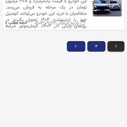
این خودرو با قیمت یک‌میلیارد و 475 میلیون
تومان در یک مرحله به فروش می‌رسد.
متقاضیان با خرید این خودرو می‌توانند اتومبیل
خود را اردیبهشت 1404 تحویل بگیرند در
تاریخ انتشار :
۱۴۰۳/۰۹/۲۴
ادامه مطلب
روزهای پایانی آذر 1403، کرمان‌موتور شرایط
فروش نقدی KMC X5 را…
۲
۱