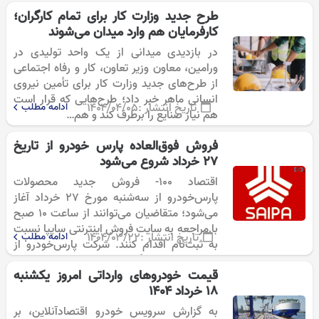
۱۴۰۴، مرحله جدیدی از شرایط فروش…
طرح جدید وزارت کار برای تمام کارگران؛
کارفرمایان هم وارد میدان می‌شوند
در بازدیدی میدانی از یک واحد تولیدی در
ورامین، معاون وزیر تعاون، کار و رفاه اجتماعی
از طرح‌های جدید وزارت کار برای تأمین نیروی
انسانی ماهر خبر داد؛ طرح‌هایی که قرار است
تاریخ انتشار :
۱۴۰۴/۰۴/۰۵
ادامه مطلب
هم نیاز صنایع را برطرف کند و هم…
فروش فوق‌العاده پارس خودرو از تاریخ
27 خرداد شروع می‌شود
اقتصاد 100- فروش جدید محصولات
پارس‌خودرو از سه‌شنبه مورخ ۲۷ خرداد آغاز
می‌شود؛ متقاضیان می‌توانند از ساعت ۱۰ صبح
با مراجعه به سایت فروش اینترنتی سایپا نسبت
تاریخ انتشار :
۱۴۰۴/۰۳/۲۲
ادامه مطلب
به ثبت‌نام اقدام کنند. شرکت پارس‌خودرو از
زیرمجموعه‌های گروه خودروسازی سایپا، با
قیمت خودروهای وارداتی امروز ‌یکشنبه
هدف…
۱۸ خرداد ۱۴۰۴
به گزارش سرویس خودرو اقتصادآنلاین، بر