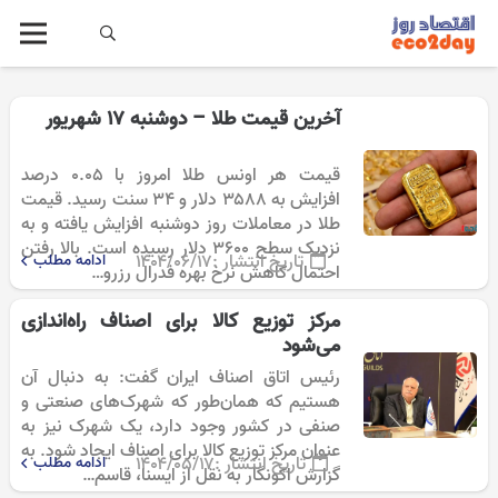
آخرین قیمت طلا – دوشنبه ۱۷ شهریور
قیمت هر اونس طلا امروز با ۰.۰۵ درصد
افزایش به ۳۵۸۸ دلار و ۳۴ سنت رسید. قیمت
طلا در معاملات روز دوشنبه افزایش یافته و به
نزدیک سطح 3600 دلار رسیده است. بالا رفتن
تاریخ انتشار :
۱۴۰۴/۰۶/۱۷
ادامه مطلب
احتمال کاهش نرخ بهره فدرال رزرو…
مرکز توزیع کالا برای اصناف راه‌اندازی
می‌شود
رئیس اتاق اصناف ایران گفت: به دنبال آن
هستیم که همان‌طور که شهرک‌های صنعتی و
صنفی در کشور وجود دارد، یک شهرک نیز به
عنوان مرکز توزیع کالا برای اصناف ایجاد شود. به
تاریخ انتشار :
۱۴۰۴/۰۵/۱۷
ادامه مطلب
گزارش اکونگار به نقل از ایسنا، قاسم…