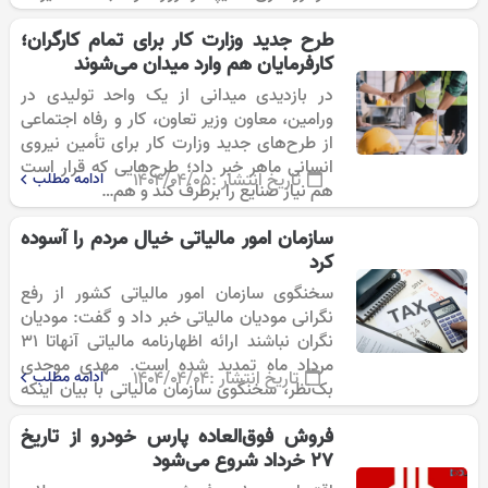
۱۴۰۴، مرحله جدیدی از شرایط فروش…
طرح جدید وزارت کار برای تمام کارگران؛
کارفرمایان هم وارد میدان می‌شوند
در بازدیدی میدانی از یک واحد تولیدی در
ورامین، معاون وزیر تعاون، کار و رفاه اجتماعی
از طرح‌های جدید وزارت کار برای تأمین نیروی
انسانی ماهر خبر داد؛ طرح‌هایی که قرار است
تاریخ انتشار :
۱۴۰۴/۰۴/۰۵
ادامه مطلب
هم نیاز صنایع را برطرف کند و هم…
سازمان امور مالیاتی خیال مردم را آسوده
کرد
سخنگوی سازمان امور مالیاتی کشور از رفع
نگرانی مودیان مالیاتی خبر داد و گفت: مودیان
نگران نباشند ارائه اظهارنامه مالیاتی آنهاتا ۳۱
مرداد ماه تمدید شده است. مهدی موحدی
تاریخ انتشار :
۱۴۰۴/۰۴/۰۴
ادامه مطلب
بک‌نظر، سخنگوی سازمان مالیاتی با بیان اینکه
در حال حاضر برنامه…
فروش فوق‌العاده پارس خودرو از تاریخ
27 خرداد شروع می‌شود