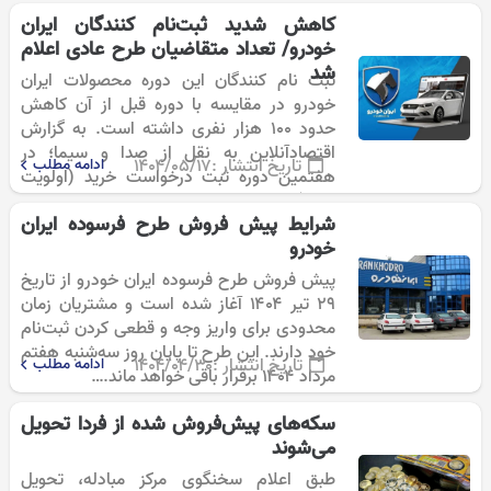
کاهش شدید ثبت‌نام کنندگان ایران
خودرو/ تعداد متقاضیان طرح عادی اعلام
شد
ثبت نام کنندگان این دوره محصولات ایران
خودرو در مقایسه با دوره قبل از آن کاهش
حدود ۱۰۰ هزار نفری داشته است. به گزارش
اقتصادآنلاین به نقل از صدا و سیما؛ در
تاریخ انتشار :
۱۴۰۴/۰۵/۱۷
ادامه مطلب
هفتمین دوره ثبت درخواست خرید (اولویت
بندی) محصولات…
شرایط پیش فروش طرح فرسوده ایران
خودرو
پیش فروش طرح فرسوده ایران خودرو از تاریخ
۲۹ تیر ۱۴۰۴ آغاز شده است و مشتریان زمان
محدودی برای واریز وجه و قطعی کردن ثبت‌نام
خود دارند. این طرح تا پایان روز سه‌شنبه هفتم
تاریخ انتشار :
۱۴۰۴/۰۴/۳۰
ادامه مطلب
مرداد ۱۴۰۴ برقرار باقی خواهد ماند.…
سکه‌های پیش‌فروش شده از فردا تحویل
می‌شوند
طبق اعلام سخنگوی مرکز مبادله، تحویل