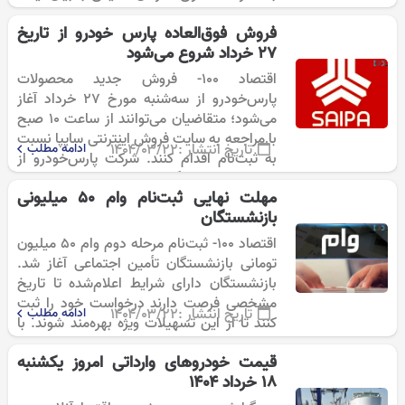
در حال حاضر برنامه…
فروش فوق‌العاده پارس خودرو از تاریخ
27 خرداد شروع می‌شود
اقتصاد 100- فروش جدید محصولات
پارس‌خودرو از سه‌شنبه مورخ ۲۷ خرداد آغاز
می‌شود؛ متقاضیان می‌توانند از ساعت ۱۰ صبح
با مراجعه به سایت فروش اینترنتی سایپا نسبت
تاریخ انتشار :
۱۴۰۴/۰۳/۲۲
ادامه مطلب
به ثبت‌نام اقدام کنند. شرکت پارس‌خودرو از
زیرمجموعه‌های گروه خودروسازی سایپا، با
مهلت نهایی ثبت‌نام وام 50 میلیونی
هدف…
بازنشستگان
اقتصاد 100- ثبت‌نام مرحله دوم وام ۵۰ میلیون
تومانی بازنشستگان تأمین اجتماعی آغاز شد.
بازنشستگان دارای شرایط اعلام‌شده تا تاریخ
مشخصی فرصت دارند درخواست خود را ثبت
تاریخ انتشار :
۱۴۰۴/۰۳/۲۲
ادامه مطلب
کنند تا از این تسهیلات ویژه بهره‌مند شوند. با
توجه به افزایش هزینه‌های…
قیمت خودروهای وارداتی امروز ‌یکشنبه
۱۸ خرداد ۱۴۰۴