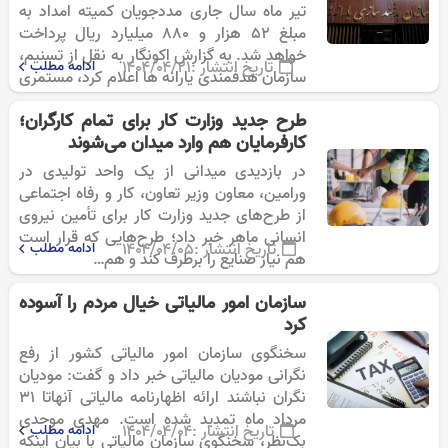
تیر ماه سال جاری مددجویان کمیته امداد به
مبلغ ۵۲ هزار و ۸۸۰ میلیارد ریال پرداخت
خواهد شد. به گزارش اکونگار به نقل از تسنیم،
تاریخ انتشار :
۱۴۰۴/۰۴/۲۱
ادامه مطلب
سازمان هدفمندی یارانه ها اعلام کرد، مستمری
تیر…
طرح جدید وزارت کار برای تمام کارگران؛
کارفرمایان هم وارد میدان می‌شوند
در بازدیدی میدانی از یک واحد تولیدی در
ورامین، معاون وزیر تعاون، کار و رفاه اجتماعی
از طرح‌های جدید وزارت کار برای تأمین نیروی
انسانی ماهر خبر داد؛ طرح‌هایی که قرار است
تاریخ انتشار :
۱۴۰۴/۰۴/۰۵
ادامه مطلب
هم نیاز صنایع را برطرف کند و هم…
سازمان امور مالیاتی خیال مردم را آسوده
کرد
سخنگوی سازمان امور مالیاتی کشور از رفع
نگرانی مودیان مالیاتی خبر داد و گفت: مودیان
نگران نباشند ارائه اظهارنامه مالیاتی آنهاتا ۳۱
مرداد ماه تمدید شده است. مهدی موحدی
تاریخ انتشار :
۱۴۰۴/۰۴/۰۴
ادامه مطلب
بک‌نظر، سخنگوی سازمان مالیاتی با بیان اینکه